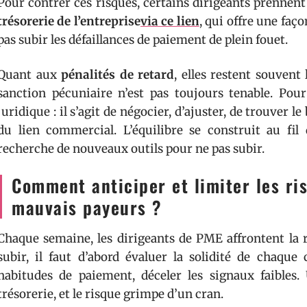
Pour contrer ces risques, certains dirigeants prennent 
trésorerie de l’entreprise
via ce lien
, qui offre une faço
pas subir les défaillances de paiement de plein fouet.
Quant aux
pénalités de retard
, elles restent souvent
sanction pécuniaire n’est pas toujours tenable. Pour
juridique : il s’agit de négocier, d’ajuster, de trouver 
du lien commercial. L’équilibre se construit au fil 
recherche de nouveaux outils pour ne pas subir.
Comment anticiper et limiter les ris
mauvais payeurs ?
Chaque semaine, les dirigeants de PME affrontent la 
subir, il faut d’abord évaluer la solidité de chaque c
habitudes de paiement, déceler les signaux faibles.
trésorerie, et le risque grimpe d’un cran.