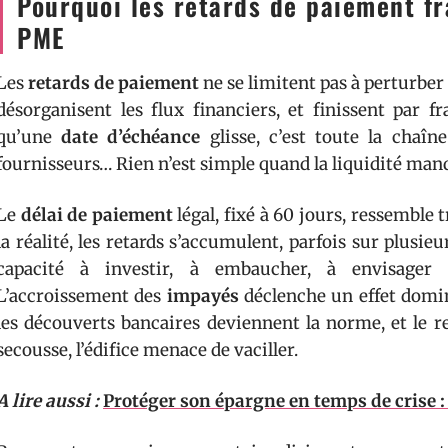
Pourquoi les retards de paiement fra
PME
Les
retards de paiement
ne se limitent pas à perturber 
désorganisent les flux financiers, et finissent par fr
qu’une
date d’échéance
glisse, c’est toute la chaîne
fournisseurs… Rien n’est simple quand la liquidité man
Le
délai de paiement
légal, fixé à 60 jours, ressemble 
la réalité, les retards s’accumulent, parfois sur plusie
capacité à investir, à embaucher, à envisager 
L’accroissement des
impayés
déclenche un effet domin
les découverts bancaires deviennent la norme, et le r
secousse, l’édifice menace de vaciller.
A lire aussi :
Protéger son épargne en temps de crise :