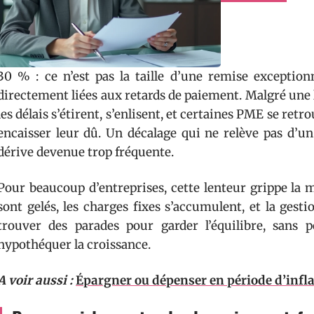
30 % : ce n’est pas la taille d’une remise exceptionne
directement liées aux retards de paiement. Malgré une 
les délais s’étirent, s’enlisent, et certaines PME se ret
encaisser leur dû. Un décalage qui ne relève pas d’u
dérive devenue trop fréquente.
Pour beaucoup d’entreprises, cette lenteur grippe la 
sont gelés, les charges fixes s’accumulent, et la gest
trouver des parades pour garder l’équilibre, sans p
hypothéquer la croissance.
A voir aussi :
Épargner ou dépenser en période d’inflat