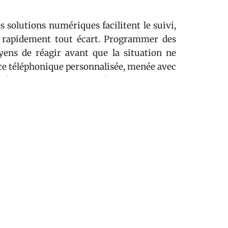
s solutions numériques facilitent le suivi,
er rapidement tout écart. Programmer des
yens de réagir avant que la situation ne
ance téléphonique personnalisée, menée avec
série d’emails standardisés.
rois réflexes dans la gestion quotidienne :
ur éviter toute contestation.
aissement.
ment les échéances dans le contrat.
pose aussi une vision globale : tableaux de
tir les expositions, appliquer les pénalités
ver la souplesse des
flux de trésorerie
et à
res.