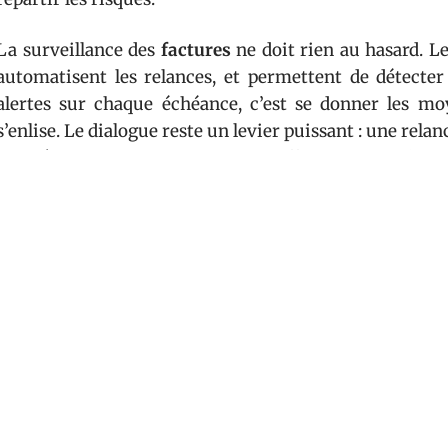
La surveillance des
factures
ne doit rien au hasard. Le
automatisent les relances, et permettent de détect
alertes sur chaque échéance, c’est se donner les mo
s’enlise. Le dialogue reste un levier puissant : une rel
tact, règle bien des situations plus efficacement qu’une 
Pour ne rien laisser au hasard, il s’agit d’intégrer ces t
Vérifier systématiquement la conformité des factures po
Multiplier les modes de paiement pour accélérer l’enc
Valider chaque accord par écrit, en mentionnant claire
Une gestion dynamique du
paiement des créances
sup
bord, reporting, prévisions. Anticiper les besoins, répar
si nécessaire : ces gestes simples contribuent à préser
maintenir la confiance des équipes comme des partenai