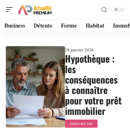
Business
Détente
Forme
Habitat
Immobi
28 janvier 2026
Hypothèque :
les
conséquences
à connaître
pour votre prêt
immobilier
IMMOBILIER