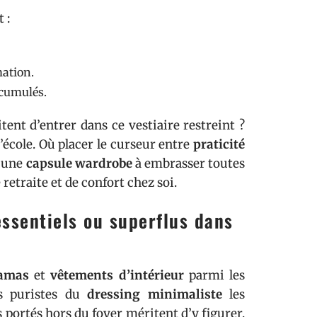
 :
ation.
ccumulés.
ent d’entrer dans ce vestiaire restreint ?
école. Où placer le curseur entre
praticité
d’une
capsule wardrobe
à embrasser toutes
etraite et de confort chez soi.
essentiels ou superflus dans
amas
et
vêtements d’intérieur
parmi les
s puristes du
dressing minimaliste
les
 portés hors du foyer méritent d’y figurer.