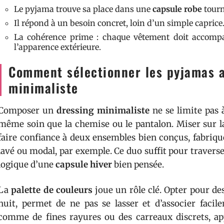
Le pyjama trouve sa place dans une
capsule robe
tourné
Il répond à un besoin concret, loin d’un simple caprice
La cohérence prime : chaque vêtement doit accompa
l’apparence extérieure.
Comment sélectionner les pyjamas a
minimaliste
Composer un
dressing minimaliste
ne se limite pas 
même soin que la chemise ou le pantalon. Miser sur 
faire confiance à deux ensembles bien conçus, fabriqué
lavé ou modal, par exemple. Ce duo suffit pour traverser l
logique d’une
capsule hiver
bien pensée.
La
palette de couleurs
joue un rôle clé. Opter pour des
nuit, permet de ne pas se lasser et d’associer facil
comme de fines rayures ou des carreaux discrets, app