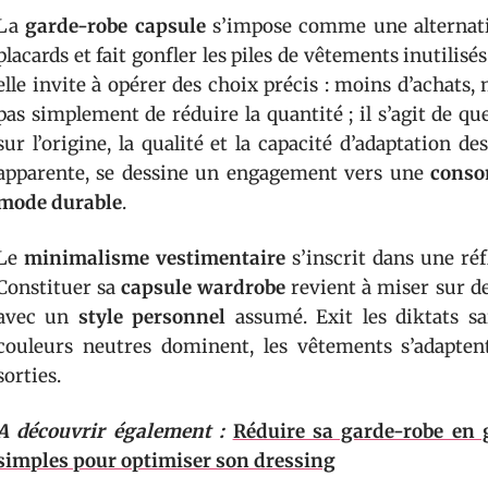
La
garde-robe capsule
s’impose comme une alternativ
placards et fait gonfler les piles de vêtements inutilis
elle invite à opérer des choix précis : moins d’achats, 
pas simplement de réduire la quantité ; il s’agit de q
sur l’origine, la qualité et la capacité d’adaptation d
apparente, se dessine un engagement vers une
conso
mode durable
.
Le
minimalisme vestimentaire
s’inscrit dans une réfl
Constituer sa
capsule wardrobe
revient à miser sur d
avec un
style personnel
assumé. Exit les diktats sais
couleurs neutres dominent, les vêtements s’adaptent
sorties.
A découvrir également :
Réduire sa garde-robe en g
simples pour optimiser son dressing