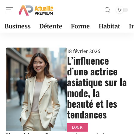
Business
Détente
Forme
Habitat
I
18 février 2026
L’influence
d’une actrice
asiatique sur la
mode, la
beauté et les
tendances
LOOK