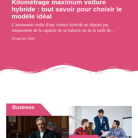
Kilométrage maximum voiture
hybride : tout savoir pour choisir le
modèle idéal
L'autonomie réelle d'une voiture hybride ne dépend pas
uniquement de la capacité de sa batterie ou de la taille de
…
20 janvier 2026
Business
En voir plus