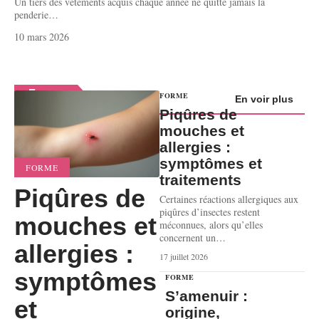
Un tiers des vêtements acquis chaque année ne quitte jamais la
penderie
…
10 mars 2026
Forme
FORME
En voir plus
Piqûres de
mouches et
allergies :
symptômes et
FORME
traitements
Piqûres de
Certaines réactions allergiques aux
piqûres d’insectes restent
mouches et
méconnues, alors qu’elles
concernent un
…
allergies :
17 juillet 2026
symptômes
FORME
S’amenuir :
et
origine,