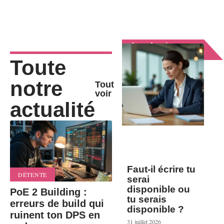
Les derniers
articles
Toute
notre
Tout
voir
actualité
Faut-il écrire tu
DÉTENTE
serai
disponible ou
PoE 2 Building :
tu serais
erreurs de build qui
disponible ?
ruinent ton DPS en
31 juillet 2026