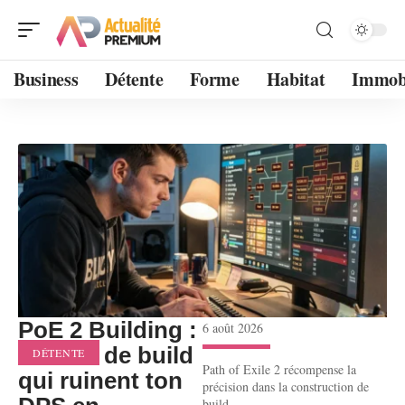
Business
Détente
Forme
Habitat
Immobi
PoE 2 Building :
6 août 2026
erreurs de build
DÉTENTE
Path of Exile 2 récompense la
qui ruinent ton
précision dans la construction de
build
…