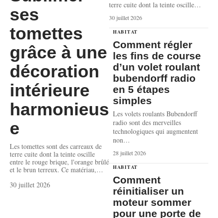
terre cuite dont la teinte oscille
…
ses
30 juillet 2026
tomettes
HABITAT
Comment régler
grâce à une
les fins de course
d’un volet roulant
décoration
bubendorff radio
intérieure
en 5 étapes
simples
harmonieus
Les volets roulants Bubendorff
radio sont des merveilles
e
technologiques qui augmentent
non
…
Les tomettes sont des carreaux de
28 juillet 2026
terre cuite dont la teinte oscille
entre le rouge brique, l'orange brûlé
HABITAT
et le brun terreux. Ce matériau,
…
Comment
30 juillet 2026
réinitialiser un
moteur sommer
pour une porte de