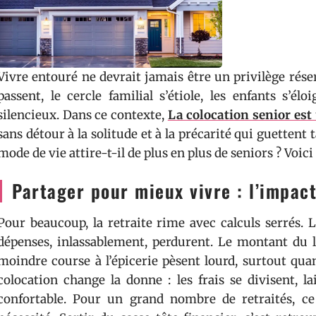
Vivre entouré ne devrait jamais être un privilège rése
passent, le cercle familial s’étiole, les enfants s’él
silencieux. Dans ce contexte,
La colocation senior est
sans détour à la solitude et à la précarité qui guettent
mode de vie attire-t-il de plus en plus de seniors ? Voici
Partager pour mieux vivre : l’impact
Pour beaucoup, la retraite rime avec calculs serrés.
dépenses, inlassablement, perdurent. Le montant du lo
moindre course à l’épicerie pèsent lourd, surtout quan
colocation change la donne : les frais se divisent, l
confortable. Pour un grand nombre de retraités, ce