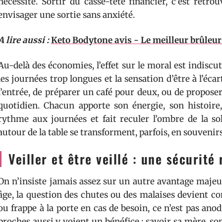
nécessité. Sortir du casse-tête financier, c’est retrou
envisager une sortie sans anxiété.
A lire aussi :
Keto Bodytone avis - Le meilleur brûleur
Au-delà des économies, l’effet sur le moral est indiscuta
les journées trop longues et la sensation d’être à l’éca
l’entrée, de préparer un café pour deux, ou de propos
quotidien. Chacun apporte son énergie, son histoire
rythme aux journées et fait reculer l’ombre de la 
autour de la table se transforment, parfois, en souveni
Veiller et être veillé : une sécurité
On n’insiste jamais assez sur un autre avantage majeur
âge, la question des chutes ou des malaises devient co
ou frappe à la porte en cas de besoin, ce n’est pas anodi
proches aussi y voient un bénéfice : savoir sa mère, s