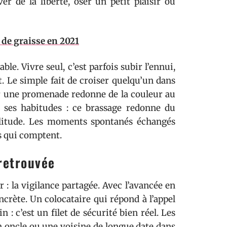
ver de la liberté, oser un petit plaisir ou
 de graisse en 2021
ble. Vivre seul, c’est parfois subir l’ennui,
rt. Le simple fait de croiser quelqu’un dans
er une promenade redonne de la couleur au
, ses habitudes : ce brassage redonne du
solitude. Les moments spontanés échangés
rs qui comptent.
 retrouvée
 : la vigilance partagée. Avec l’avancée en
ncrète. Un colocataire qui répond à l’appel
n : c’est un filet de sécurité bien réel. Les
on oncle ou une voisine de longue date dans