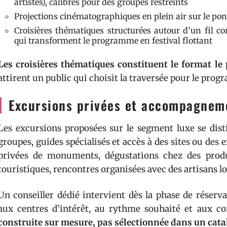
artistes), calibrés pour des groupes restreints
Projections cinématographiques en plein air sur le pont
Croisières thématiques structurées autour d’un fil co
qui transforment le programme en festival flottant
Les croisières thématiques constituent le format le 
attirent un public qui choisit la traversée pour le pro
Excursions privées et accompagneme
Les excursions proposées sur le segment luxe se disti
groupes, guides spécialisés et accès à des sites ou des 
privées de monuments, dégustations chez des produ
touristiques, rencontres organisées avec des artisans lo
Un conseiller dédié intervient dès la phase de réserv
aux centres d’intérêt, au rythme souhaité et aux co
construite sur mesure, pas sélectionnée dans un cat