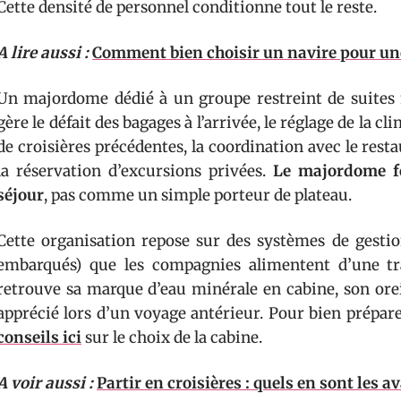
Cette densité de personnel conditionne tout le reste.
A lire aussi :
Comment bien choisir un navire pour une 
Un majordome dédié à un groupe restreint de suites n
gère le défait des bagages à l’arrivée, le réglage de la c
de croisières précédentes, la coordination avec le resta
la réservation d’excursions privées.
Le majordome f
séjour
, pas comme un simple porteur de plateau.
Cette organisation repose sur des systèmes de gestio
embarqués) que les compagnies alimentent d’une tra
retrouve sa marque d’eau minérale en cabine, son oreill
apprécié lors d’un voyage antérieur. Pour bien prép
conseils ici
sur le choix de la cabine.
A voir aussi :
Partir en croisières : quels en sont les a