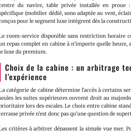
centre du navire, table privée installée en proue
spécifique (mobilier dédié, sono adaptée au vent, écla
conçus pour le segment luxe intègrent dès la construct
Le room-service disponible sans restriction horaire co
un repas complet en cabine à n’importe quelle heure, a
le luxe du premium.
Choix de la cabine : un arbitrage t
l’expérience
La catégorie de cabine détermine l’accès à certains se
seules les suites supérieures ouvrent droit au majord
prioritaire lors des escales. Le choix entre cabine st
terrasse privée n’est donc pas qu’une question de superf
Les critères à arbitrer dépassent la simple vue mer. Pos