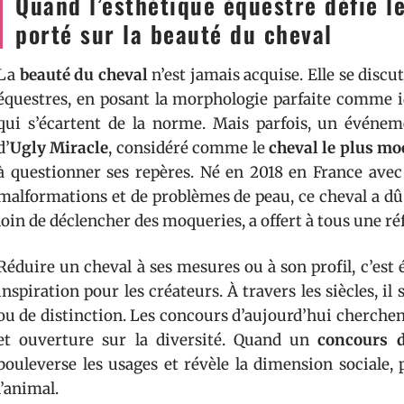
Quand l’esthétique équestre défie l
porté sur la beauté du cheval
La
beauté du cheval
n’est jamais acquise. Elle se discu
équestres, en posant la morphologie parfaite comme id
qui s’écartent de la norme. Mais parfois, un événeme
d’
Ugly Miracle
, considéré comme le
cheval le plus m
à questionner ses repères. Né en 2018 en France av
malformations et de problèmes de peau, ce cheval a dû 
loin de déclencher des moqueries, a offert à tous une ré
Réduire un cheval à ses mesures ou à son profil, c’est é
inspiration pour les créateurs. À travers les siècles,
ou de distinction. Les concours d’aujourd’hui cherchent 
et ouverture sur la diversité. Quand un
concours 
bouleverse les usages et révèle la dimension sociale,
l’animal.