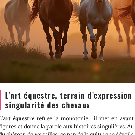
L’art équestre, terrain d’expression 
singularité des chevaux
L’
art équestre
refuse la monotonie : il met en avant l
figures et donne la parole aux histoires singulières. Au
du château de Versailles, ce pan de la culture se dévoil