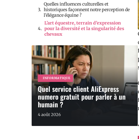
Quelles influences culturelles et
historiques façonnent notre perception de
l’élégance équine ?
L’art équestre, terrain d’expression
pour la diversité et la singularité des
chevaux
INFORMATIQUE
Quel service client AliExpress
numero gratuit pour parler à un
humain ?
4 août 2026