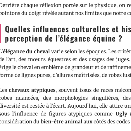
Derrière chaque réflexion portée sur le physique, on re
pointons du doigt révèle autant nos limites que notre c
Quelles influences culturelles et h
perception de l’élégance équine ?
L’
élégance du cheval
varie selon les époques. Les critèr
de l’art, des mœurs équestres et des usages des juges.
érige le cheval en emblème de grandeur et de raffineme
forme de lignes pures, d’allures maîtrisées, de robes lus
Les
chevaux atypiques
, souvent issus de races méco
robes nuancées, des morphologies singulières, des
diversité est restée à l’écart. Aujourd’hui, elle attire
sous l’influence de figures atypiques comme
Ugly 
considération du
bien-être animal
aux côtés des codes 