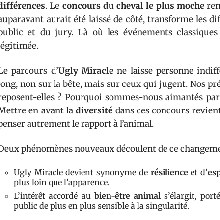
différences
. Le
concours du cheval le plus moche
renv
auparavant aurait été laissé de côté, transforme les d
public et du jury. Là où les événements classiques ef
légitimée.
Le parcours d’
Ugly Miracle
ne laisse personne indif
long, non sur la bête, mais sur ceux qui jugent. Nos pr
reposent-elles ? Pourquoi sommes-nous aimantés par t
Mettre en avant la
diversité
dans ces concours revient
penser autrement le rapport à l’animal.
Deux phénomènes nouveaux découlent de ce changemen
Ugly Miracle devient synonyme de
résilience
et d’
esp
plus loin que l’apparence.
L’intérêt accordé au
bien-être animal
s’élargit, port
public de plus en plus sensible à la singularité.