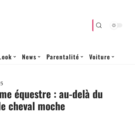
Look
News
Parentalité
Voiture
25
sme équestre : au-delà du
de cheval moche