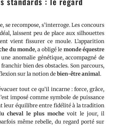
es standards : le regard
te, se recompose, s’interroge. Les concours
éal, laissent peu de place aux silhouettes
nt vient fissurer ce moule. L’apparition
oche du monde
, a obligé le
monde équestre
ec une anomalie génétique, accompagné de
franchir bien des obstacles. Son parcours,
flexion sur la notion de
bien-être animal
.
vacuer tout ce qu’il incarne : force, grâce,
 il s’est imposé comme symbole de puissance
leur équilibre entre fidélité à la tradition
du cheval le plus moche
voit le jour, il
 parfois même rebelle, du regard porté sur