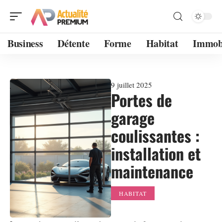
Business
Détente
Forme
Habitat
Immobi
9 juillet 2025
Portes de
garage
coulissantes :
installation et
maintenance
HABITAT