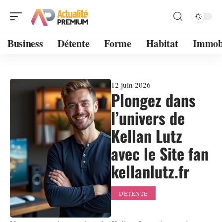
Business
Détente
Forme
Habitat
Immobi
12 juin 2026
Plongez dans
l’univers de
Kellan Lutz
avec le Site fan
kellanlutz.fr
DÉTENTE