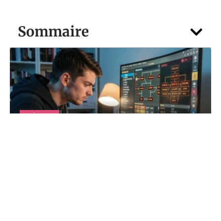
Sommaire
DÉTENTE
PoE 2 Building : erreurs de build qui
ruinent ton DPS en endgame
6 août 2026
Contact
Mentions Légales
Sitemap