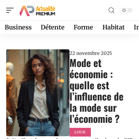
Business
Détente
Forme
Habitat
I
22 novembre 2025
Mode et
économie :
quelle est
l’influence de
la mode sur
l’économie ?
LOOK