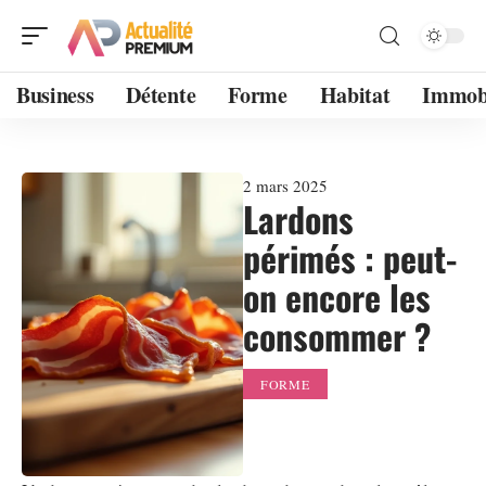
Business
Détente
Forme
Habitat
Immobi
2 mars 2025
Lardons
périmés : peut-
on encore les
consommer ?
FORME