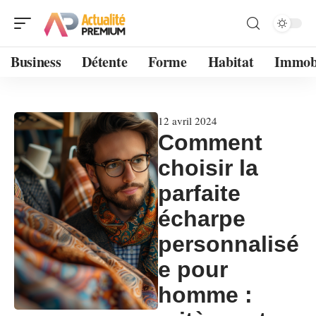
Business
Détente
Forme
Habitat
Immobi
12 avril 2024
Comment
choisir la
parfaite
écharpe
personnalisé
e pour
homme :