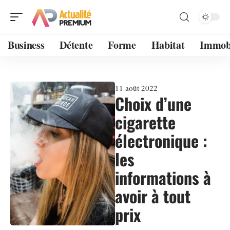
Business
Détente
Forme
Habitat
Immobi
11 août 2022
Choix d’une
cigarette
électronique :
les
informations à
avoir à tout
prix