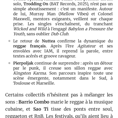
solo,
Trodding On
(BAT Records, 2025), n’est pas un
simple aboutissement : c’est un manifeste. Autour
de lui, Murray Man (Mellow Vibes) et Colonel
Maxwell, mentors exigeants, veillent sur chaque
prise. Les singles s’enchaînent, du tranchant
Wicked and Wild
à l’engagé
Babylon a Pressure the
Youth
, sans oublier
Dub Club
.
Le retour de
Nuttea
confirme la dynamique du
reggae français
. Après l’ère
Agitateur
et ses
envolées avec IAM, il reprend la parole, entre
textes acérés et groove ravageur.
Pierpoljak
continue de surprendre : après un détour
par le punk, il creuse son sillon reggae avec
Kingston Karma
. Son parcours inspire toute une
scène émergente, notamment dans le Sud, à
Toulouse et Marseille.
Certains collectifs n’hésitent pas à mélanger les
sons :
Barrio Combo
marie le reggae à la musique
cubaine, et
Sao Ti
tisse des ponts entre soul,
reggaeton et RnB. Les festivals, qu’ils aient lieu à